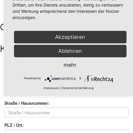
Tiefgarage mit Pkw-Einzelstellplätzen
Dritten, um ihre Dienste anzubieten, stetig zu verbessern
Fahrradräume in der Tiefgarage
und Werbung entsprechend den Interessen der Nutzer
anzuzeigen.
Galerie
Akzeptieren
Kontakt aufnehmen
Ablehnen
Vorname:
*
mehr
Powered by
&
Name:
*
Impressum
|
Datenschutzerklärung
Straße / Hausnummer:
PLZ / Ort: