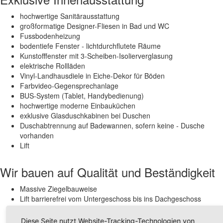
hochwertige Sanitärausstattung
großformatige Designer-Fliesen in Bad und WC
Fussbodenheizung
bodentiefe Fenster - lichtdurchflutete Räume
Kunstofffenster mit 3-Scheiben-Isolierverglasung
elektrische Rollläden
Vinyl-Landhausdiele in Eiche-Dekor für Böden
Farbvideo-Gegensprechanlage
BUS-System (Tablet, Handybedienung)
hochwertige moderne Einbauküchen
exklusive Glasduschkabinen bei Duschen
Duschabtrennung auf Badewannen, sofern keine - Dusche
vorhanden
Lift
Wir bauen auf Qualität und Beständigkeit
Massive Ziegelbauweise
Lift barrierefrei vom Untergeschoss bis ins Dachgeschoss
Grundwasserwärmepumpe
Treppenhaus mit wertbeständigem Granitboden
Diese Seite nutzt Website-Tracking-Technologien von